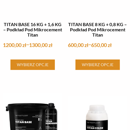
TITAN BASE 16 KG + 1,6 KG
TITAN BASE 8 KG + 0,8 KG –
– Podkład Pod Mikrocement
Podkład Pod Mikrocement
Titan
Titan
1200,00
zł
1300,00
zł
600,00
zł
650,00
zł
–
–
Ten
Ten
WYBIERZ OPCJE
WYBIERZ OPCJE
produkt
produkt
ma
ma
wiele
wiele
wariantów.
wariantów.
Opcje
Opcje
można
można
wybrać
wybrać