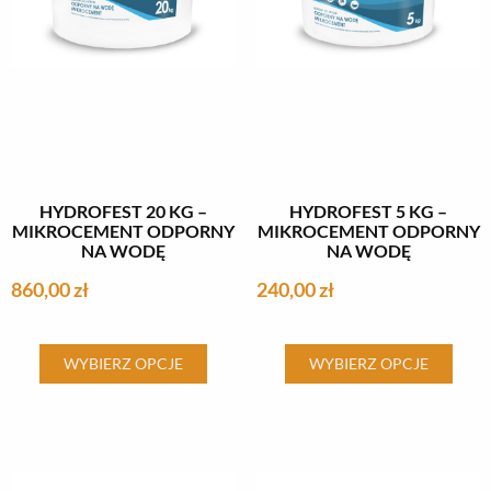
stronie
stronie
produktu
produktu
HYDROFEST 20 KG –
HYDROFEST 5 KG –
MIKROCEMENT ODPORNY
MIKROCEMENT ODPORNY
NA WODĘ
NA WODĘ
860,00
zł
240,00
zł
Ten
Ten
WYBIERZ OPCJE
WYBIERZ OPCJE
produkt
produkt
ma
ma
wiele
wiele
wariantów.
wariantów.