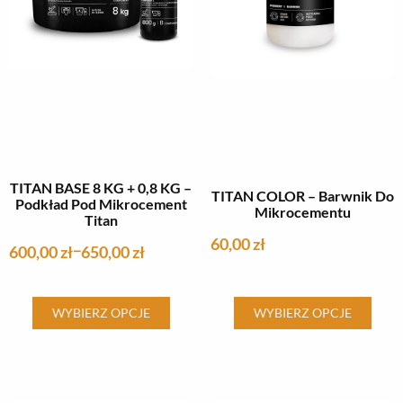
na
na
stronie
stronie
produktu
produktu
TITAN BASE 8 KG + 0,8 KG –
TITAN COLOR – Barwnik Do
Podkład Pod Mikrocement
Mikrocementu
Titan
60,00
zł
600,00
zł
650,00
zł
–
Ten
Ten
WYBIERZ OPCJE
WYBIERZ OPCJE
produkt
produkt
ma
ma
wiele
wiele