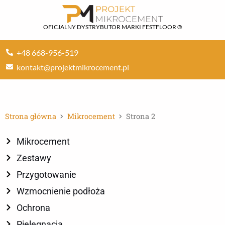
Przejdź
do
OFICJALNY DYSTRYBUTOR MARKI FESTFLOOR ®
treści
+48 668-956-519
kontakt@projektmikrocement.pl
Strona główna
Mikrocement
Strona 2
Mikrocement
Zestawy
Przygotowanie
Wzmocnienie podłoża
Ochrona
Pielęgnacja