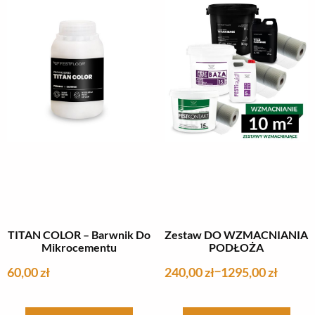
wariantów.
wariantów.
Opcje
Opcje
można
można
wybrać
wybrać
na
na
stronie
stronie
produktu
produktu
TITAN COLOR – Barwnik Do
Zestaw DO WZMACNIANIA
Mikrocementu
PODŁOŻA
60,00
zł
240,00
zł
1295,00
zł
–