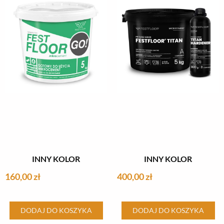
Opcje
Opcje
można
można
wybrać
wybrać
na
na
stronie
stronie
produktu
produktu
INNY KOLOR
INNY KOLOR
160,00
zł
400,00
zł
DODAJ DO KOSZYKA
DODAJ DO KOSZYKA