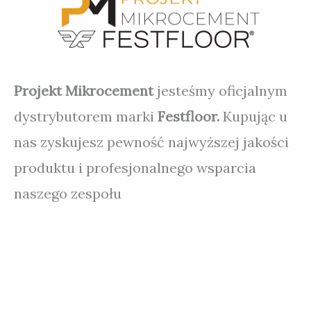
na
stronie
produktu
Projekt Mikrocement
jesteśmy oficjalnym
dystrybutorem marki
Festfloor.
Kupując u
nas zyskujesz pewność najwyższej jakości
produktu i profesjonalnego wsparcia
naszego zespołu