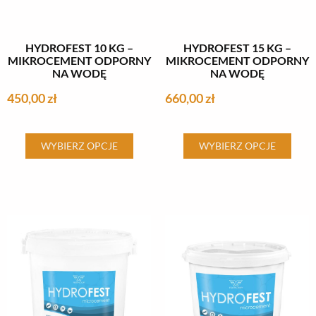
HYDROFEST 10 KG –
HYDROFEST 15 KG –
MIKROCEMENT ODPORNY
MIKROCEMENT ODPORNY
NA WODĘ
NA WODĘ
450,00
zł
660,00
zł
Ten
Ten
WYBIERZ OPCJE
WYBIERZ OPCJE
produkt
produkt
ma
ma
wiele
wiele
wariantów.
wariantów.
Opcje
Opcje
można
można
wybrać
wybrać
na
na