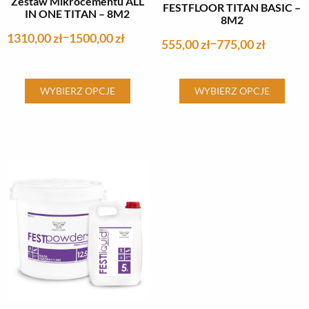
Zestaw Mikrocementu ALL
FESTFLOOR TITAN BASIC –
IN ONE TITAN – 8M2
8M2
1310,00
zł
1500,00
zł
–
555,00
zł
775,00
zł
–
Ten
Ten
WYBIERZ OPCJE
WYBIERZ OPCJE
produkt
produkt
ma
ma
wiele
wiele
wariantów.
wariantów.
Opcje
Opcje
można
można
wybrać
wybrać
na
na
stronie
stronie
produktu
produktu