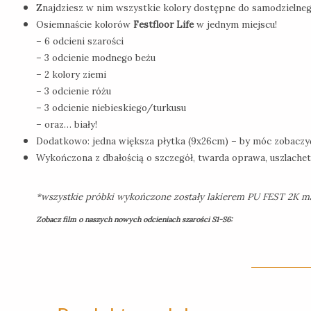
Znajdziesz w nim wszystkie kolory dostępne do samodzieln
Osiemnaście kolorów
Festfloor Life
w jednym miejscu!
– 6 odcieni szarości
– 3 odcienie modnego beżu
– 2 kolory ziemi
– 3 odcienie różu
– 3 odcienie niebieskiego/turkusu
– oraz… biały!
Dodatkowo: jedna większa płytka (9x26cm) – by móc zobaczyć 
Wykończona z dbałością o szczegół, twarda oprawa, uszlachet
*wszystkie próbki wykończone zostały lakierem PU FEST 2K ma
Zobacz film o naszych nowych odcieniach szarości S1-S6: