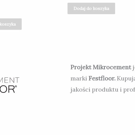
Dodaj do koszyka
 koszyka
Projekt Mikrocement
marki
Festfloor.
Kupuj
jakości produktu i pr