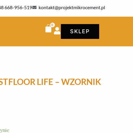
48 668-956-519
kontakt@projektmikrocement.pl
SKLEP
STFLOOR LIFE – WZORNIK
ynie