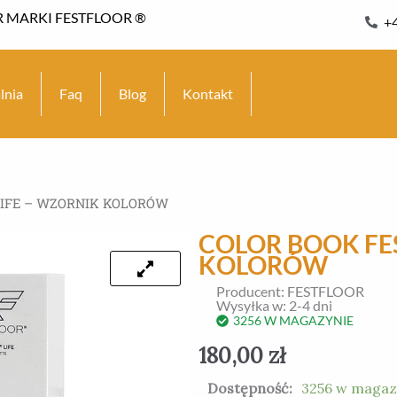
 MARKI FESTFLOOR ®
+
lnia
Faq
Blog
Kontakt
LIFE – WZORNIK KOLORÓW
COLOR BOOK FE
KOLORÓW
Producent: FESTFLOOR
Wysyłka w: 2-4 dni
3256 W MAGAZYNIE
180,00
zł
ilość
Dostępność:
3256 w magaz