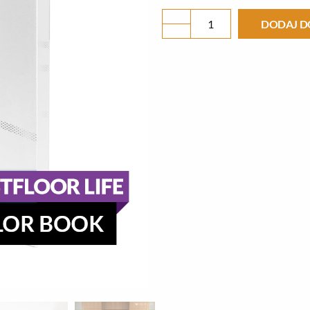
COLOR
DODAJ D
BOOK
FESTFLOOR
LIFE
-
WZORNIK
KOLORÓW