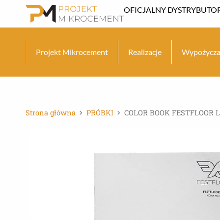
Przejdź
OFICJALNY DYSTRYBUTOR
do
treści
Projekt Mikrocement
Realizacje
Wypożycza
Strona główna
PRÓBKI
COLOR BOOK FESTFLOOR 