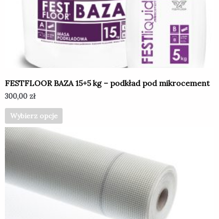
Opcje
można
wybrać
na
stronie
produktu
FESTFLOOR BAZA 15+5 kg – podkład pod mikrocement
300,00
zł
Wybierz opcje
Ten
produkt
ma
wiele
wariantów.
Opcje
można