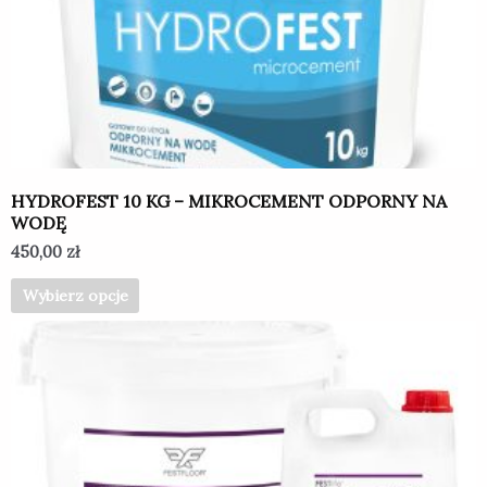
Opcje
można
wybrać
na
stronie
produktu
HYDROFEST 10 KG – MIKROCEMENT ODPORNY NA
WODĘ
450,00
zł
Wybierz opcje
Ten
produkt
ma
wiele
wariantów.