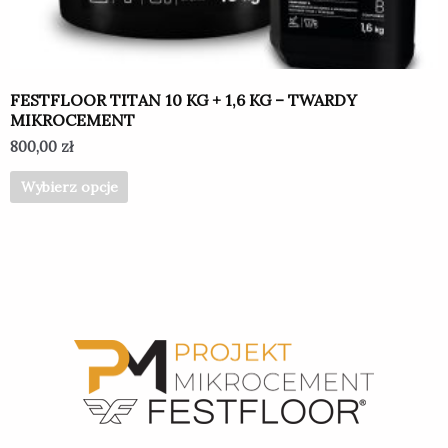
na
stronie
produktu
FESTFLOOR TITAN 10 KG + 1,6 KG – TWARDY
MIKROCEMENT
800,00
zł
Wybierz opcje