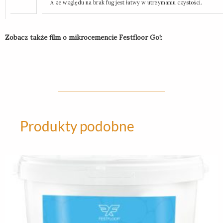
A ze względu na brak fug jest łatwy w utrzymaniu czystości.
Zobacz także film o mikrocemencie Festfloor Go!:
Produkty podobne
Ten
produkt
ma
wiele
wariantów.