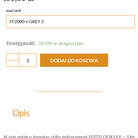
ilość
wariant
FESTFLOOR
GO!
5
Dostępność:
18706 w magazynie
kg
-
DODAJ DO KOSZYKA
mikrocement
Opis
W tym miejscu kupujesz tylko mikrocement FESTFLOOR GO! – 5 kg.