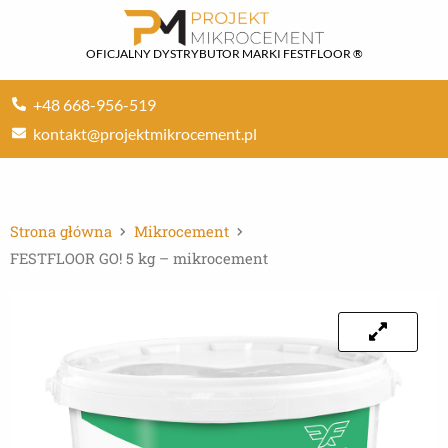
Przejdź
do
OFICJALNY DYSTRYBUTOR MARKI FESTFLOOR ®
treści
+48 668-956-519
kontakt@projektmikrocement.pl
Strona główna
Mikrocement
FESTFLOOR GO! 5 kg – mikrocement