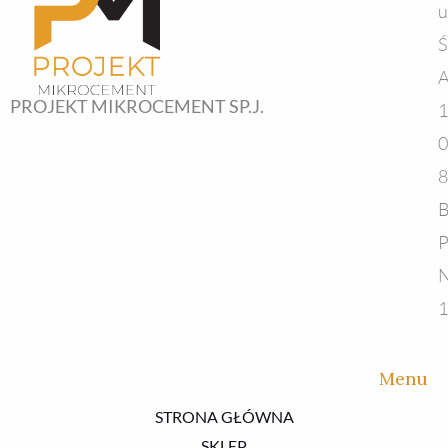
u
Ś
A
PROJEKT MIKROCEMENT SP.J.
1
0
8
B
P
N
1
Menu
STRONA GŁÓWNA
SKLEP