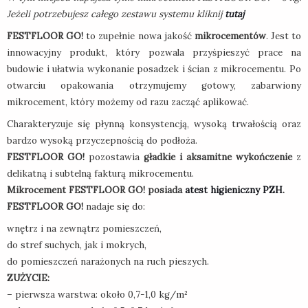
Jeżeli potrzebujesz całego zestawu systemu kliknij
tutaj
FESTFLOOR GO!
to zupełnie nowa jakość
mikrocementów
. Jest to
innowacyjny produkt, który pozwala przyśpieszyć prace na
budowie i ułatwia wykonanie posadzek i ścian z mikrocementu. Po
otwarciu opakowania otrzymujemy gotowy, zabarwiony
mikrocement, który możemy od razu zacząć aplikować.
Charakteryzuje się płynną konsystencją, wysoką trwałością oraz
bardzo wysoką przyczepnością do podłoża.
FESTFLOOR GO!
pozostawia
gładkie i aksamitne wykończenie
z
delikatną i subtelną fakturą mikrocementu.
Mikrocement FESTFLOOR GO! posiada
atest higieniczny PZH
.
FESTFLOOR GO!
nadaje się do:
wnętrz i na zewnątrz pomieszczeń,
do stref suchych, jak i mokrych,
do pomieszczeń narażonych na ruch pieszych.
ZUŻYCIE:
– pierwsza warstwa: około 0,7-1,0 kg/m²