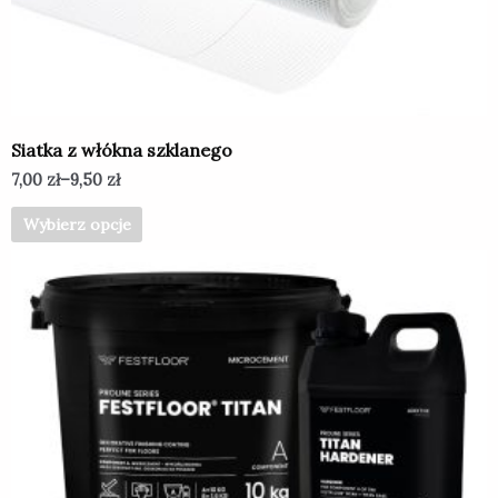
wybrać
na
stronie
produktu
Siatka z włókna szklanego
7,00
zł
–
9,50
zł
Wybierz opcje
Ten
produkt
ma
wiele
wariantów.
Opcje
można
wybrać