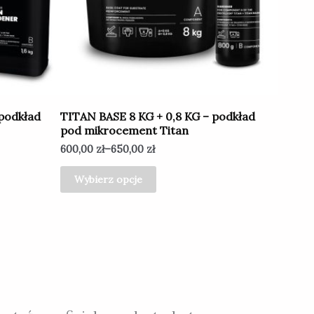
Opcje
można
wybrać
na
stronie
produktu
 podkład
TITAN BASE 8 KG + 0,8 KG – podkład
pod mikrocement Titan
600,00
zł
–
650,00
zł
Wybierz opcje