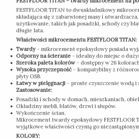
FESTFLOOR TITAN – twardy mikrocement na pos
FESTFLOOR TITAN to dwuskładnikowy mikrocement
składająca się z zabarwionej masy i utwardzacz
użytkowanie, takich jak posadzki, schody czy 
długie lata.
Właściwości mikrocementu FESTFLOOR TITAN:
Twardy
– mikrocement epoksydowy posiada wyją
Odporny na ścieranie
– idealny do miejsc o duż
Szeroka paleta kolorów
– dostępny w 26 kolorach
Wysoka przyczepność
– kompatybilny z różnorod
płyty OSB.
Łatwy w pielęgnacji
– proste czyszczenie wodą i
Zastosowanie:
Posadzki i schody w domach, mieszkaniach, obie
Okładziny mebli, blatów, drzwi i słupów.
Wykończenie ścian.
Mikrocement twardy epoksydowy FESTFLOOR TITA
wyjątkowe właściwości czynią go niezastąpion
KOLORY: