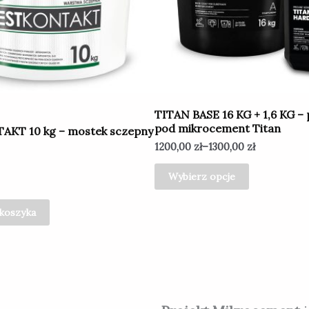
Opcje
można
wybrać
na
stronie
produktu
TITAN BASE 16 KG + 1,6 KG –
pod mikrocement Titan
AKT 10 kg – mostek sczepny
1200,00
zł
–
1300,00
zł
Wybierz opcje
 koszyka