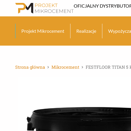
Przejdź
OFICJALNY DYSTRYBUTOR
do
treści
Projekt Mikrocement
Realizacje
Wypożycza
Strona główna
Mikrocement
FESTFLOOR TITAN 5 