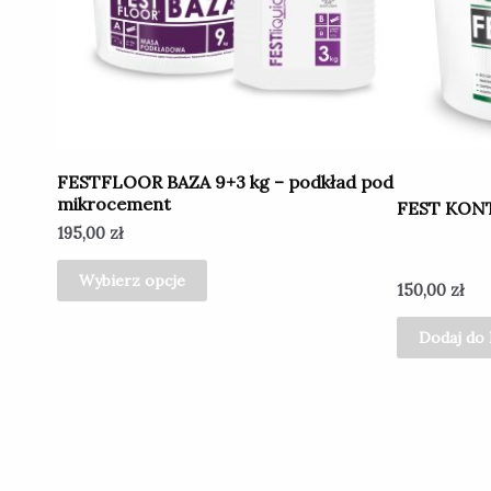
Opcje
można
wybrać
na
stronie
produktu
FESTFLOOR BAZA 9+3 kg – podkład pod
mikrocement
FEST KONT
195,00
zł
Wybierz opcje
150,00
zł
Dodaj do