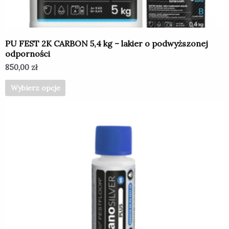
na
stronie
produktu
PU FEST 2K CARBON 5,4 kg – lakier o podwyższonej
odporności
850,00
zł
Wybierz opcje