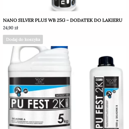
NANO SILVER PLUS WB 25G – DODATEK DO LAKIERU
24,90
zł
Dodaj do koszyka
Ten
produkt
ma
wiele
wariantów.
Opcje
można
wybrać
na
stronie