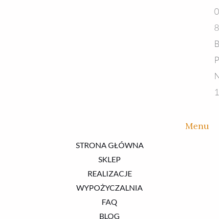
0
8
B
P
N
1
Menu
STRONA GŁÓWNA
SKLEP
REALIZACJE
WYPOŻYCZALNIA
FAQ
BLOG