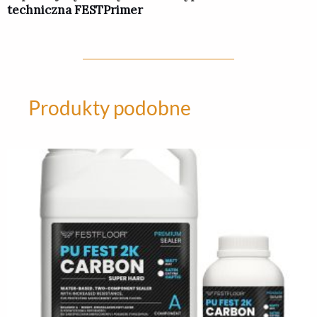
techniczna FESTPrimer
Produkty podobne
Ten
produkt
ma
wiele
wariantów.
Opcje
można
wybrać