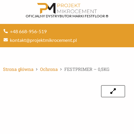
Przejdź
do
OFICJALNY DYSTRYBUTOR MARKI FESTFLOOR ®
treści
+48 668-956-519
kontakt@projektmikrocement.pl
Strona główna
Ochrona
FESTPRIMER – 0,5KG