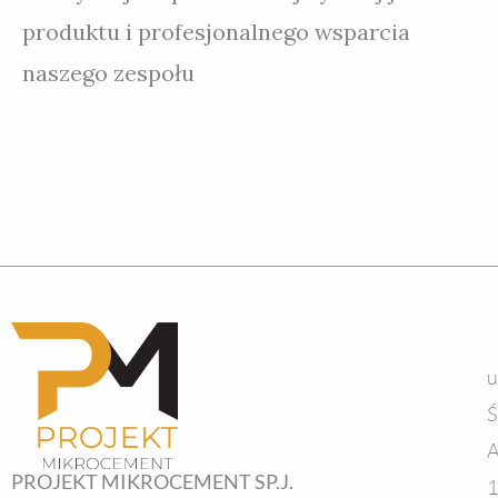
produktu i profesjonalnego wsparcia
naszego zespołu
u
Ś
A
PROJEKT MIKROCEMENT SP.J.
1