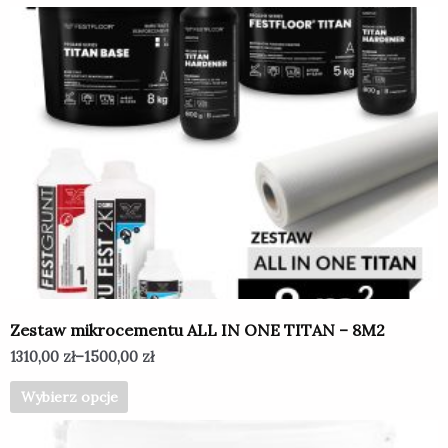
Ten
produkt
ma
wiele
wariantów.
Opcje
można
wybrać
na
stronie
produktu
Zestaw mikrocementu ALL IN ONE TITAN – 8M2
1310,00
zł
–
1500,00
zł
Wybierz opcje
Ten