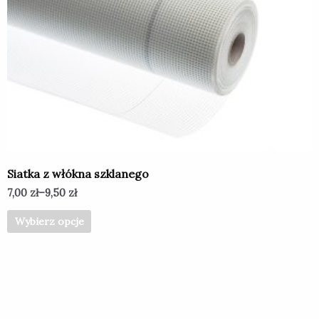
wiele
wariantów.
Opcje
można
wybrać
na
stronie
produktu
Siatka z włókna szklanego
7,00
zł
–
9,50
zł
Wybierz opcje