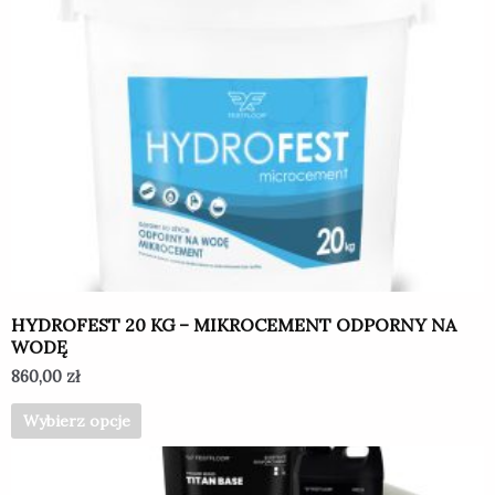
produkt
ma
wiele
wariantów.
Opcje
można
wybrać
na
stronie
produktu
HYDROFEST 20 KG – MIKROCEMENT ODPORNY NA
WODĘ
860,00
zł
Wybierz opcje
Ten
produkt