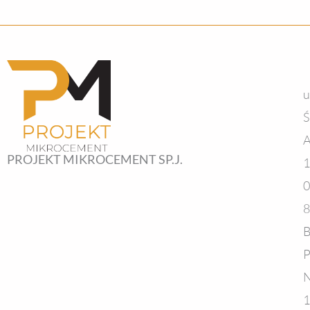
u
Ś
A
PROJEKT MIKROCEMENT SP.J.
1
0
8
B
P
N
1