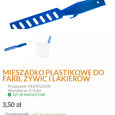
MIESZADŁO PLASTIKOWE DO
FARB, ŻYWIC I LAKIERÓW
Producent: FESTFLOOR
Wysyłka w: 2-4 dni
427 W MAGAZYNIE
3,50
zł
ilość
Dostępność:
427 w magazynie