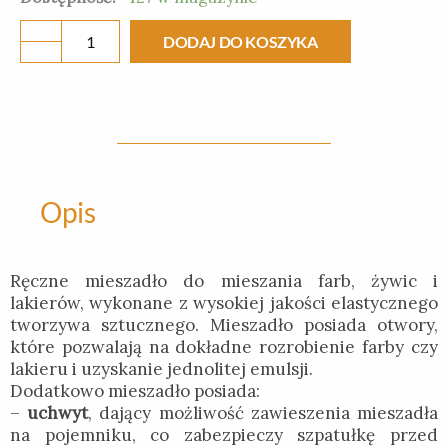
Mieszadło
DODAJ DO KOSZYKA
plastikowe
do
farb,
żywic
i
lakierów
Opis
Ręczne mieszadło do mieszania farb, żywic i
lakierów, wykonane z wysokiej jakości elastycznego
tworzywa sztucznego. Mieszadło posiada otwory,
które pozwalają na dokładne rozrobienie farby czy
lakieru i uzyskanie jednolitej emulsji.
Dodatkowo mieszadło posiada:
–
uchwyt
, dający możliwość zawieszenia mieszadła
na pojemniku, co zabezpieczy szpatułkę przed