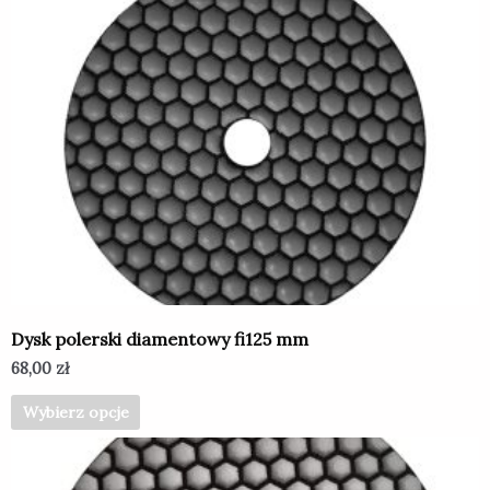
Ten
produkt
ma
wiele
wariantów.
Opcje
można
wybrać
na
stronie
produktu
Dysk polerski diamentowy fi125 mm
68,00
zł
Wybierz opcje
Ten
produkt