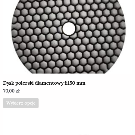
ma
wiele
wariantów.
Opcje
można
wybrać
na
stronie
produktu
Dysk polerski diamentowy fi150 mm
70,00
zł
Wybierz opcje