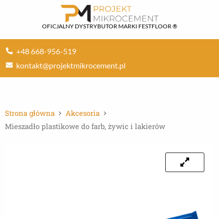
Przejdź
do
OFICJALNY DYSTRYBUTOR MARKI FESTFLOOR ®
treści
+48 668-956-519
kontakt@projektmikrocement.pl
Strona główna
Akcesoria
Mieszadło plastikowe do farb, żywic i lakierów