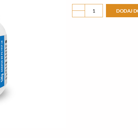
NANO
DODAJ D
SILVER
PLUS
WB
120G
-
DODATEK
DO
LAKIERU
2K