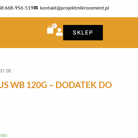
48 668-956-519
kontakt@projektmikrocement.pl
SKLEP
RU 2K
US WB 120G – DODATEK DO
nie