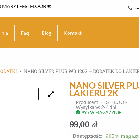
 MARKI FESTFLOOR ®
+
lnia
Faq
Blog
Kontakt
DODATKI
NANO SILVER PLUS WB 120G – DODATEK DO LAKIE
NANO SILVER PL
LAKIERU 2K
Producent: FESTFLOOR
Wysyłka w: 2-4 dni
995 W MAGAZYNIE
99,00
zł
ilość
Dostępność:
995 w magazy