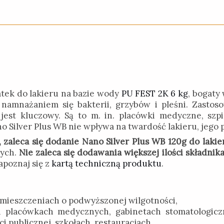
tek do lakieru na bazie wody
PU FEST 2K 6 kg
, bogaty
namnażaniem się bakterii, grzybów i pleśni. Zastos
jest kluczowy. Są to m. in. placówki medyczne, szp
no Silver Plus WB nie wpływa na twardość lakieru, jego
aleca się dodanie Nano Silver Plus WB 120g do lakier
nych.
Nie zaleca się dodawania większej ilości składn
poznaj się z
kartą techniczną produktu
.
pomieszczeniach o podwyższonej wilgotności,
 i placówkach medycznych, gabinetach stomatologic
 publicznej, szkołach, restauracjach.