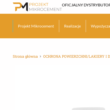
Przejdź
OFICJALNY DYSTRYBUTOR
do
treści
Projekt Mikrocement
Realizacje
Wypożycza
Strona główna
OCHRONA POWIERZCHNI/LAKIERY I 