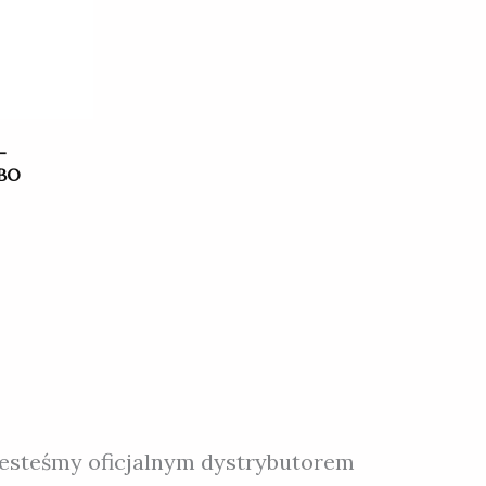
–
BO
jesteśmy oficjalnym dystrybutorem