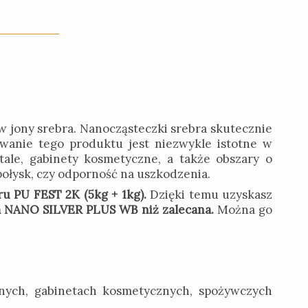
 w jony srebra. Nanocząsteczki srebra skutecznie
owanie tego produktu jest niezwykle istotne w
itale, gabinety kosmetyczne, a także obszary o
 połysk, czy odporność na uszkodzenia.
u PU FEST 2K (5kg + 1kg).
Dzięki temu uzyskasz
ika NANO SILVER PLUS WB niż zalecana.
Można go
znych, gabinetach kosmetycznych, spożywczych