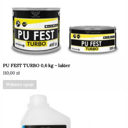
wiele
wariantów.
Opcje
można
wybrać
na
stronie
produktu
PU FEST TURBO 0,6 kg – lakier
110,00
zł
Wybierz opcje
Ten
produkt
ma
wiele
wariantów.