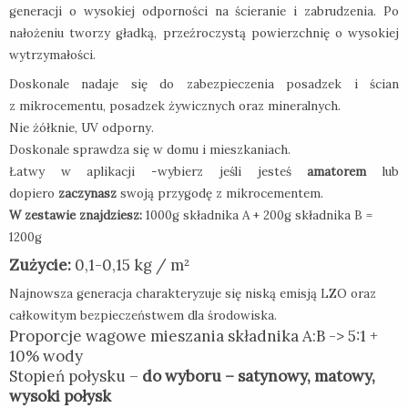
generacji o wysokiej odporności na ścieranie i zabrudzenia. Po
nałożeniu tworzy gładką, przeźroczystą powierzchnię o wysokiej
wytrzymałości.
Doskonale nadaje się do zabezpieczenia posadzek i ścian
z mikrocementu, posadzek żywicznych oraz mineralnych.
Nie żółknie, UV odporny.
Doskonale sprawdza się w domu i mieszkaniach.
Łatwy w aplikacji -wybierz jeśli jesteś
amatorem
lub
dopiero
zaczynasz
swoją przygodę z mikrocementem.
W zestawie znajdziesz:
1000g składnika A + 200g składnika B =
1200g
Zużycie:
0,1-0,15 kg / m²
Najnowsza generacja charakteryzuje się niską emisją LZO oraz
całkowitym bezpieczeństwem dla środowiska.
Proporcje wagowe mieszania składnika A:B -> 5:1 +
10% wody
Stopień połysku –
do wyboru – satynowy, matowy,
wysoki połysk