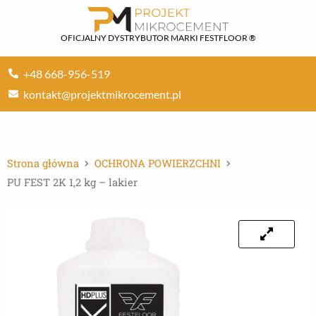
Przejdź
do
OFICJALNY DYSTRYBUTOR MARKI FESTFLOOR ®
treści
+48 668-956-519
kontakt@projektmikrocement.pl
Strona główna
OCHRONA POWIERZCHNI
PU FEST 2K 1,2 kg – lakier