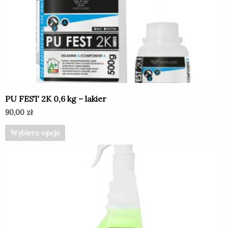
Opcje
można
wybrać
na
stronie
produktu
PU FEST 2K 0,6 kg – lakier
90,00
zł
Wybierz opcje