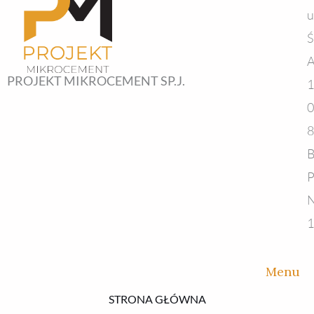
u
Ś
A
PROJEKT MIKROCEMENT SP.J.
1
0
8
B
P
N
1
Menu
STRONA GŁÓWNA