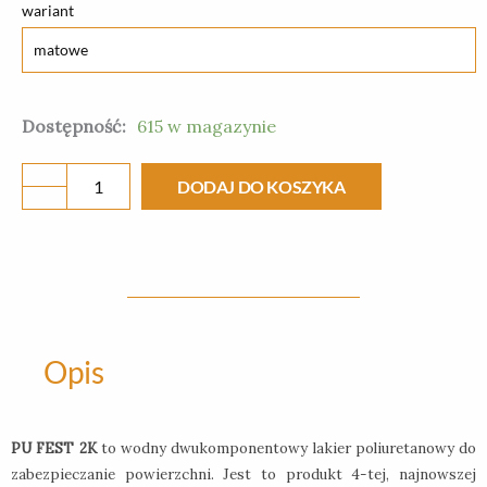
ilość
wariant
PU
FEST
2K
Dostępność:
615 w magazynie
1,2
kg
DODAJ DO KOSZYKA
-
lakier
Opis
PU FEST 2K
to wodny dwukomponentowy lakier poliuretanowy do
zabezpieczanie powierzchni. Jest to produkt 4-tej, najnowszej