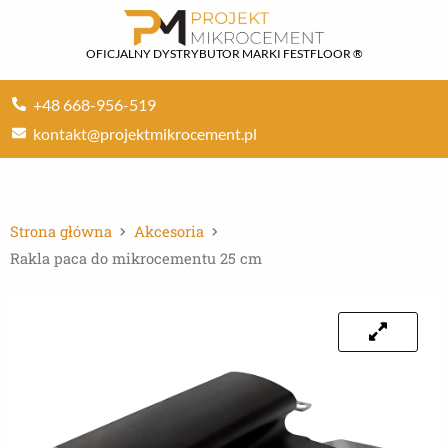
Przejdź
do
OFICJALNY DYSTRYBUTOR MARKI FESTFLOOR ®
treści
+48 668-956-519
kontakt@projektmikrocement.pl
Strona główna
Akcesoria
Rakla paca do mikrocementu 25 cm