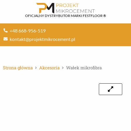
Przejdź
do
OFICJALNY DYSTRYBUTOR MARKI FESTFLOOR ®
treści
+48 668-956-519
kontakt@projektmikrocement.pl
Strona główna
Akcesoria
Wałek mikrofibra