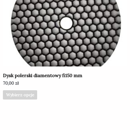
ma
wiele
wariantów.
Opcje
można
wybrać
na
stronie
produktu
Dysk polerski diamentowy fi150 mm
70,00
zł
Wybierz opcje