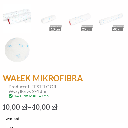
WAŁEK MIKROFIBRA
Producent: FESTFLOOR
Wysyłka w: 2-4 dni
1430 W MAGAZYNIE
10,00
zł
–
40,00
zł
ilość
wariant
Wałek