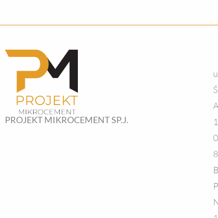
u
Ś
A
PROJEKT MIKROCEMENT SP.J.
1
0
8
B
P
N