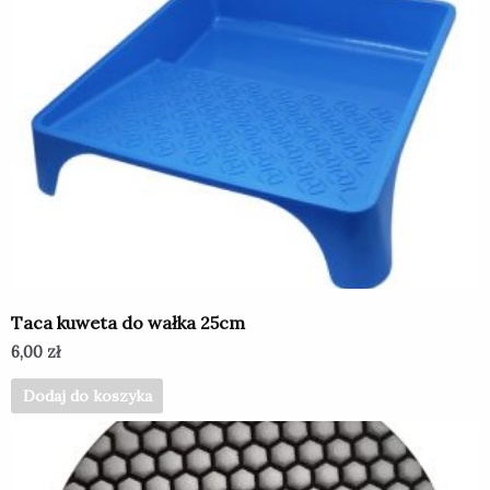
Taca kuweta do wałka 25cm
6,00
zł
Dodaj do koszyka
Ten
produkt