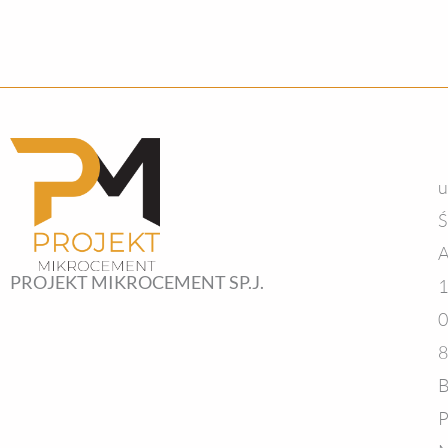
u
Ś
A
PROJEKT MIKROCEMENT SP.J.
1
0
8
B
P