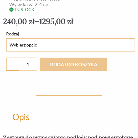
Wysyłka w: 2-4 dni
IN STOCK
240,00
zł
–
1295,00
zł
ilość
Rodzaj
Zestaw
DO
WZMACNIANIA
DODAJ DO KOSZYKA
PODŁOŻA
Opis
Zestawy do wzmacniania podłoży pod powierzchnie