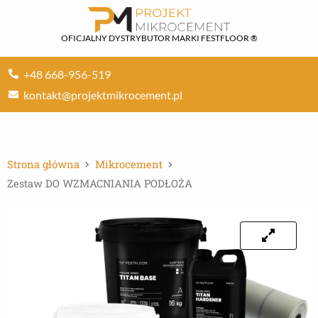
Przejdź
do
OFICJALNY DYSTRYBUTOR MARKI FESTFLOOR ®
treści
+48 668-956-519
kontakt@projektmikrocement.pl
Strona główna
Mikrocement
Zestaw DO WZMACNIANIA PODŁOŻA