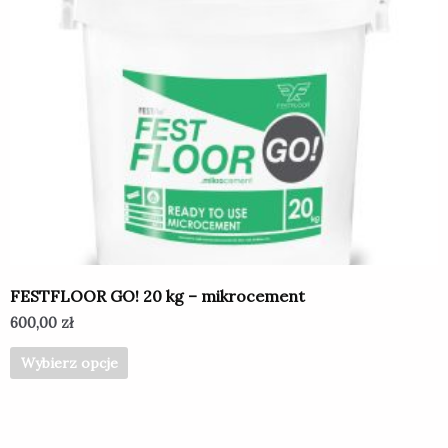
produkt
ma
wiele
wariantów.
Opcje
można
wybrać
na
stronie
produktu
FESTFLOOR GO! 20 kg – mikrocement
600,00
zł
Wybierz opcje