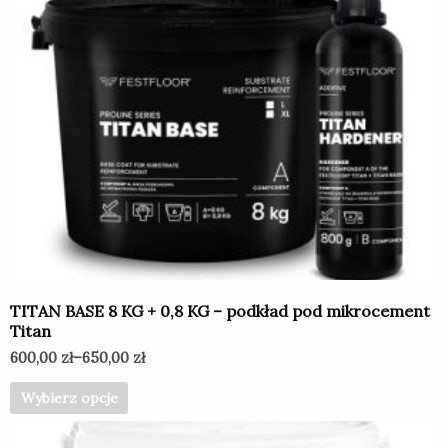
Ten
produkt
ma
wiele
wariantów.
Opcje
można
wybrać
na
stronie
produktu
TITAN BASE 8 KG + 0,8 KG – podkład pod mikrocement
Titan
600,00
zł
–
650,00
zł
Wybierz opcje
Ten