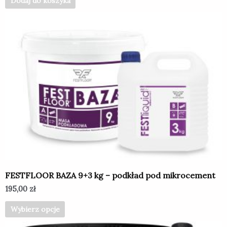
Dodaj do koszyka
Ten
produkt
ma
wiele
wariantów.
Opcje
można
wybrać
na
stronie
produktu
FESTFLOOR BAZA 9+3 kg – podkład pod mikrocement
195,00
zł
Wybierz opcje