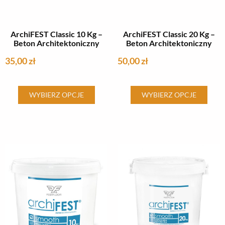
ArchiFEST Classic 10 Kg –
ArchiFEST Classic 20 Kg –
Beton Architektoniczny
Beton Architektoniczny
35,00
zł
50,00
zł
Ten
Ten
WYBIERZ OPCJE
WYBIERZ OPCJE
produkt
produkt
ma
ma
wiele
wiele
wariantów.
wariantów.
Opcje
Opcje
można
można
wybrać
wybrać
na
na
stronie
stronie