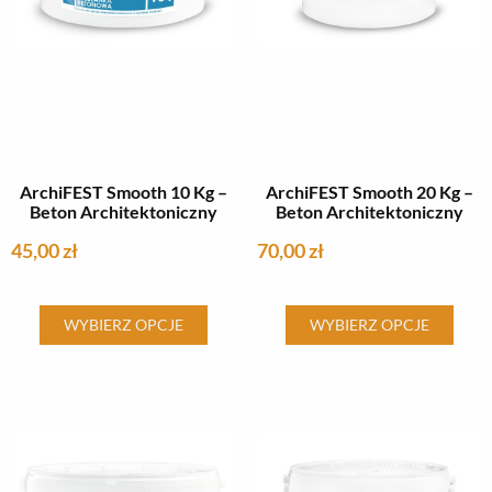
produktu
produktu
ArchiFEST Smooth 10 Kg –
ArchiFEST Smooth 20 Kg –
Beton Architektoniczny
Beton Architektoniczny
45,00
zł
70,00
zł
Ten
Ten
WYBIERZ OPCJE
WYBIERZ OPCJE
produkt
produkt
ma
ma
wiele
wiele
wariantów.
wariantów.
Opcje
Opcje