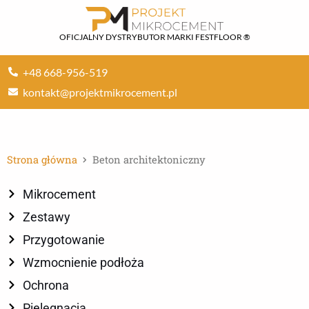
Przejdź
do
OFICJALNY DYSTRYBUTOR MARKI FESTFLOOR ®
treści
+48 668-956-519
kontakt@projektmikrocement.pl
Strona główna
Beton architektoniczny
Mikrocement
Zestawy
Przygotowanie
Wzmocnienie podłoża
Ochrona
Pielęgnacja