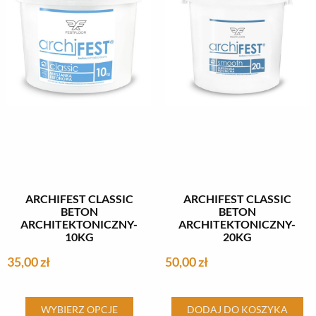
można
można
wybrać
wybrać
na
na
stronie
stronie
produktu
produktu
ARCHIFEST CLASSIC
ARCHIFEST CLASSIC
BETON
BETON
ARCHITEKTONICZNY-
ARCHITEKTONICZNY-
10KG
20KG
35,00
zł
50,00
zł
Ten
WYBIERZ OPCJE
DODAJ DO KOSZYKA