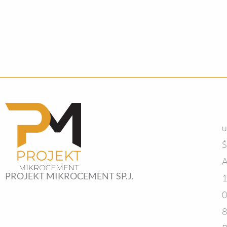
u
Ś
A
PROJEKT MIKROCEMENT SP.J.
1
0
8