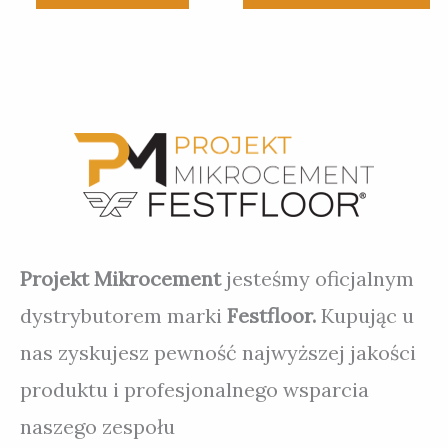
produkt
ma
wiele
wariantów.
Opcje
można
wybrać
na
stronie
produktu
Projekt Mikrocement
jesteśmy oficjalnym
dystrybutorem marki
Festfloor.
Kupując u
nas zyskujesz pewność najwyższej jakości
produktu i profesjonalnego wsparcia
naszego zespołu