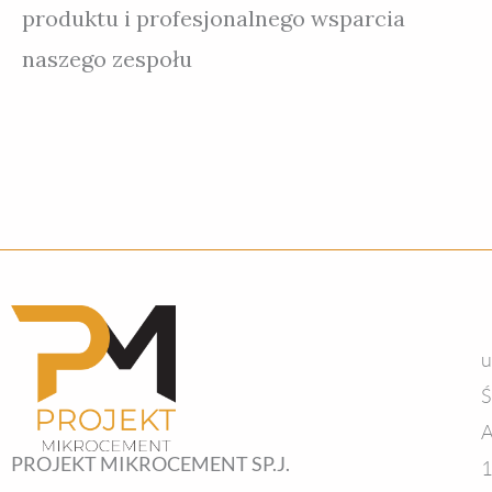
produktu i profesjonalnego wsparcia
naszego zespołu
u
Ś
A
PROJEKT MIKROCEMENT SP.J.
1