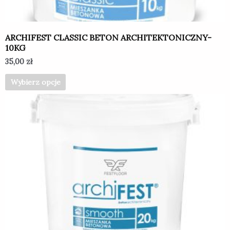
stronie
produktu
ARCHIFEST CLASSIC BETON ARCHITEKTONICZNY-
10KG
35,00
zł
Wybierz opcje
Ten
produkt
ma
wiele
wariantów.
Opcje
można
wybrać
na