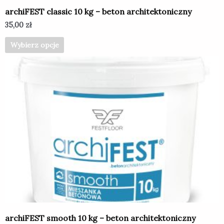
produktu
archiFEST classic 10 kg – beton architektoniczny
35,00
zł
Wybierz opcje
Ten
produkt
ma
wiele
wariantów.
Opcje
można
wybrać
na
stronie
produktu
archiFEST smooth 10 kg – beton architektoniczny