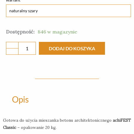
archiFEST
classic
20
Dostępność:
846 w magazynie
kg
-
DODAJ DO KOSZYKA
beton
architektoniczny
Opis
Gotowa do użycia mieszanka betonu architektonicznego
achiFEST
Classic
– opakowanie 20 kg.