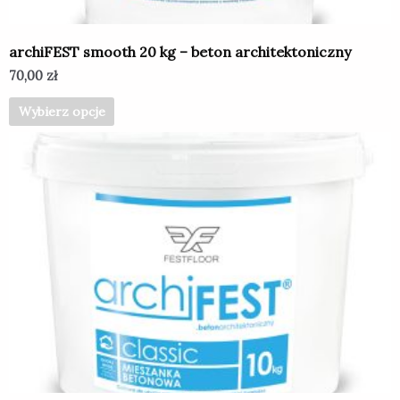
stronie
produktu
archiFEST smooth 20 kg – beton architektoniczny
70,00
zł
Wybierz opcje
Ten
produkt
ma
wiele
wariantów.
Opcje
można
wybrać
na
stronie