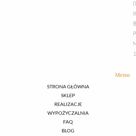
0
8
B
P
N
1
Menu
STRONA GŁÓWNA
SKLEP
REALIZACJE
WYPOŻYCZALNIA
FAQ
BLOG