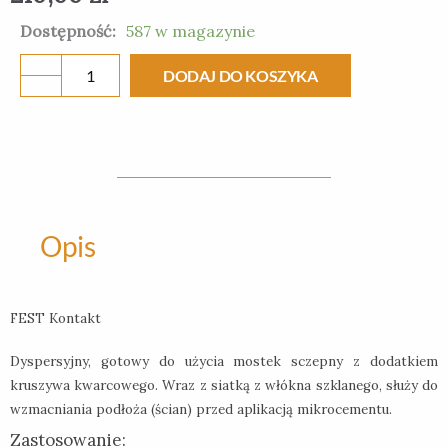
ilość
Dostępność:
587 w magazynie
FEST
DODAJ DO KOSZYKA
KONTAKT
15
kg
-
mostek
sczepny
Opis
FEST Kontakt
Dyspersyjny, gotowy do użycia mostek sczepny z dodatkiem
kruszywa kwarcowego. Wraz z siatką z włókna szklanego, służy do
wzmacniania podłoża (ścian) przed aplikacją mikrocementu.
Zastosowanie: