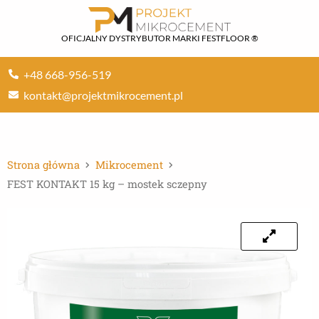
Przejdź
do
OFICJALNY DYSTRYBUTOR MARKI FESTFLOOR ®
treści
+48 668-956-519
kontakt@projektmikrocement.pl
Strona główna
Mikrocement
FEST KONTAKT 15 kg – mostek sczepny