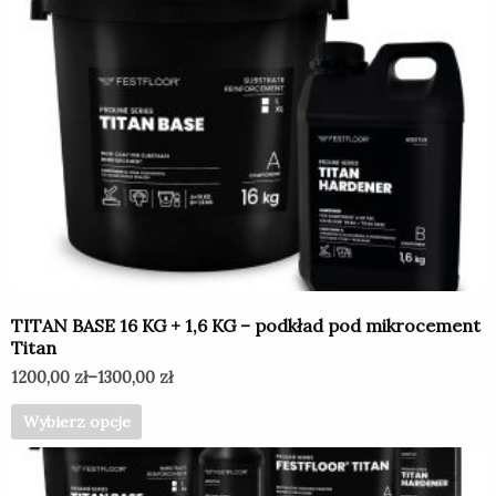
produkt
ma
wiele
wariantów.
Opcje
można
wybrać
na
stronie
produktu
TITAN BASE 16 KG + 1,6 KG – podkład pod mikrocement
Titan
1200,00
zł
–
1300,00
zł
Wybierz opcje
Ten
produkt