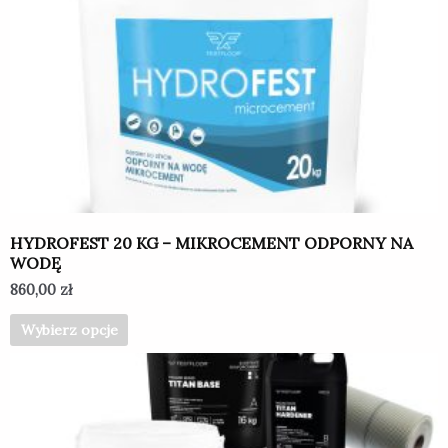
wiele
wariantów.
Opcje
można
wybrać
na
stronie
produktu
HYDROFEST 20 KG – MIKROCEMENT ODPORNY NA
WODĘ
860,00
zł
Wybierz opcje
Ten
produkt
ma