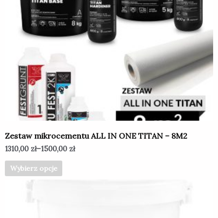
ma
wiele
wariantów.
Opcje
można
wybrać
na
stronie
produktu
Zestaw mikrocementu ALL IN ONE TITAN – 8M2
1310,00
zł
–
1500,00
zł
Wybierz opcje
Ten
produkt
ma