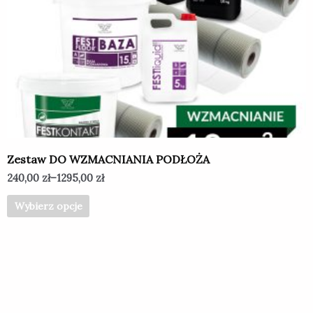
wiele
wariantów.
Opcje
można
wybrać
na
stronie
produktu
Zestaw DO WZMACNIANIA PODŁOŻA
240,00
zł
–
1295,00
zł
Wybierz opcje