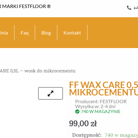
 MARKI FESTFLOOR ®
+
lnia
Faq
Blog
Kontakt
ARE 0,5L – wosk do mikrocementu
FF WAX CARE 0,
MIKROCEMENT
Producent: FESTFLOOR
Wysyłka w: 2-4 dni
740 W MAGAZYNIE
99,00
zł
ilość
Dostępność:
740 w magazy