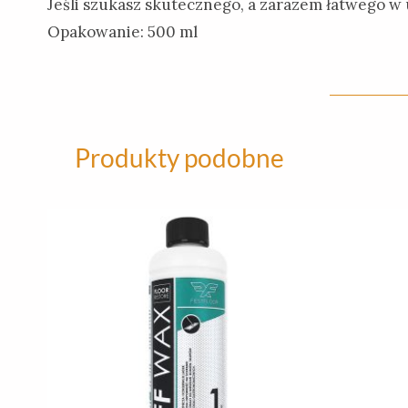
Jeśli szukasz skutecznego, a zarazem łatwego w
Opakowanie: 500 ml
Produkty podobne
Ten
produkt
ma
wiele
wariantów.
Opcje
można
wybrać