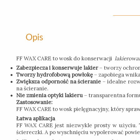
Opis
FF WAX CARE to wosk do konserwacji
lakierowa
Zabezpiecza i konserwuje lakier
– tworzy ochron
Tworzy hydrofobową powłokę
– zapobiega wnikan
Zwiększa odporność na ścieranie
– idealne rozw
na ścieranie.
Nie zmienia optyki lakieru
– transparentna formu
Zastosowanie:
FF WAX CARE to wosk pielęgnacyjny, który spraw
Łatwa aplikacja
FF WAX CARE jest niezwykle prosty w użyciu. 
ściereczki. A po wyschnięciu wypolerować powie