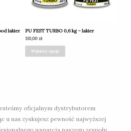
na
stronie
produktu
od lakier
PU FEST TURBO 0,6 kg – lakier
110,00
zł
Wybierz opcje
jesteśmy oficjalnym dystrybutorem
ąc u nas zyskujesz pewność najwyższej
ofesjonalnego wsparcia naszego zespołu