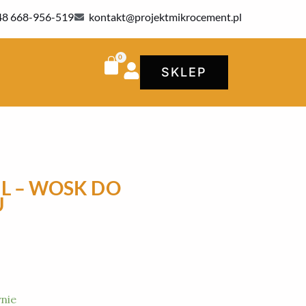
48 668-956-519
kontakt@projektmikrocement.pl
SKLEP
5L – WOSK DO
U
nie