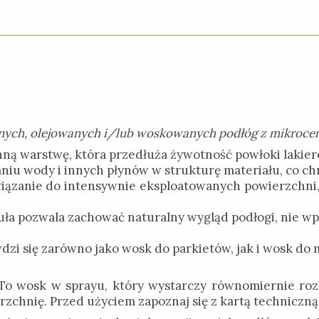
nych, olejowanych i/lub woskowanych podłóg z mikroce
ną warstwę, która przedłuża żywotność powłoki lakier
iu wody i innych płynów w strukturę materiału, co chr
iązanie do intensywnie eksploatowanych powierzchni, 
ła pozwala zachować naturalny wygląd podłogi, nie wpły
dzi się zarówno jako wosk do parkietów, jak i wosk do
To wosk w sprayu, który wystarczy równomiernie roz
rzchnię. Przed użyciem zapoznaj się z kartą techniczn