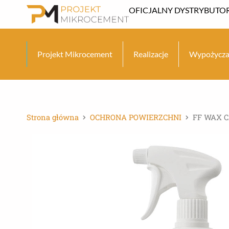
Przejdź
OFICJALNY DYSTRYBUTOR
do
treści
Projekt Mikrocement
Realizacje
Wypożycza
Strona główna
OCHRONA POWIERZCHNI
FF WAX C