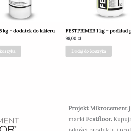
 kg – dodatek do lakieru
FESTPRIMER 1 kg – podkład p
98,00
zł
 koszyka
Dodaj do koszyka
Projekt Mikrocement
marki
Festfloor.
Kupuj
jakości produktu i pr