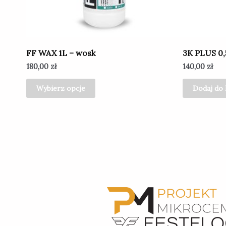
na
stronie
produktu
FF WAX 1L – wosk
3K PLUS 0,5
180,00
zł
140,00
zł
Wybierz opcje
Dodaj do