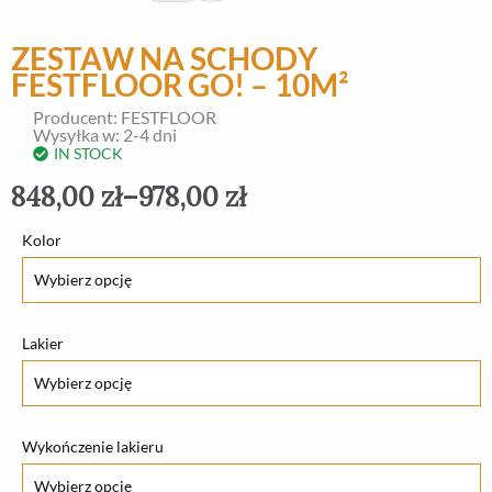
ZESTAW NA SCHODY
FESTFLOOR GO! – 10M²
Producent: FESTFLOOR
Wysyłka w: 2-4 dni
IN STOCK
848,00
zł
–
978,00
zł
ilość
Kolor
Zestaw
na
schody
Lakier
FESTFLOOR
GO!
-
Wykończenie lakieru
10m²