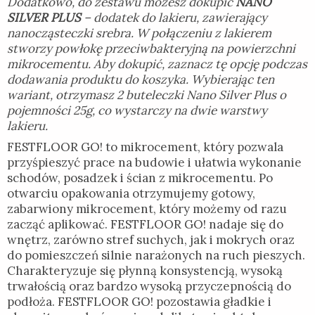
Dodatkowo, do zestawu możesz dokupić
NANO
SILVER PLUS
– dodatek do lakieru, zawierający
nanocząsteczki srebra. W połączeniu z lakierem
stworzy powłokę przeciwbakteryjną na powierzchni
mikrocementu. Aby dokupić, zaznacz tę opcję podczas
dodawania produktu do koszyka. Wybierając ten
wariant, otrzymasz 2 buteleczki Nano Silver Plus o
pojemności 25g, co wystarczy na dwie warstwy
lakieru.
FESTFLOOR GO! to mikrocement, który pozwala
przyśpieszyć prace na budowie i ułatwia wykonanie
schodów, posadzek i ścian z mikrocementu. Po
otwarciu opakowania otrzymujemy gotowy,
zabarwiony mikrocement, który możemy od razu
zacząć aplikować. FESTFLOOR GO! nadaje się do
wnętrz, zarówno stref suchych, jak i mokrych oraz
do pomieszczeń silnie narażonych na ruch pieszych.
Charakteryzuje się płynną konsystencją, wysoką
trwałością oraz bardzo wysoką przyczepnością do
podłoża. FESTFLOOR GO! pozostawia gładkie i