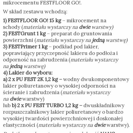
mikrocementu FESTFLOOR GO!.
W skład zestawu wchodzą:
1) FESTFLOOR GO!
15 kg
– mikrocement na
schody (
materiału wystarczy na
dwie
warstwy)
2) FESTGrunt 1 kg
– preparat do gruntowania
powierzchni (
materiału wystarczy na
jedną
warstwę)
3) FESTPrimer 1 kg
– podkład pod lakier,
poprawiający przyczepność lakieru do podłoża i
odporność na zabrudzenia (
materiału wystarczy
na
jedną
warstwę)
4) Lakier do wyboru:
a) 2 x PU FEST 2K 1,2 kg –
wodny dwukomponentowy
lakier poliuretanowy o wysokiej odporności na
ścieranie i zabrudzenia (
materiału wystarczy
na
dwie
warstwy)
lub
b)
2 x PU FEST TURBO 1,2 kg –
dwuskładnikowy
rozpuszczalnikowy lakier poliuretanowy o bardzo
wysokiej twardości powierzchniowej i doskonałej
elastyczności (
materiału wystarczy na
dwie
warstwy).