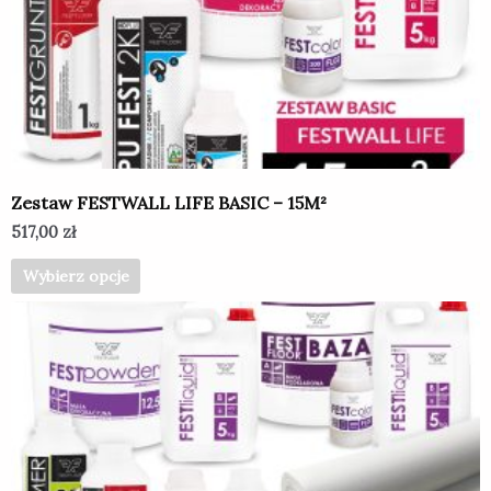
Opcje
można
wybrać
na
stronie
produktu
Zestaw FESTWALL LIFE BASIC – 15M²
517,00
zł
Wybierz opcje
Ten
produkt
ma
wiele
wariantów.
Opcje