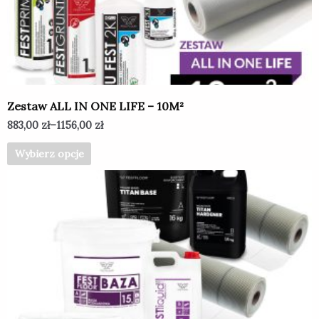
można
wybrać
na
stronie
produktu
Zestaw ALL IN ONE LIFE – 10M²
883,00
zł
–
1156,00
zł
Wybierz opcje
Ten
produkt
ma
wiele
wariantów.
Opcje
można