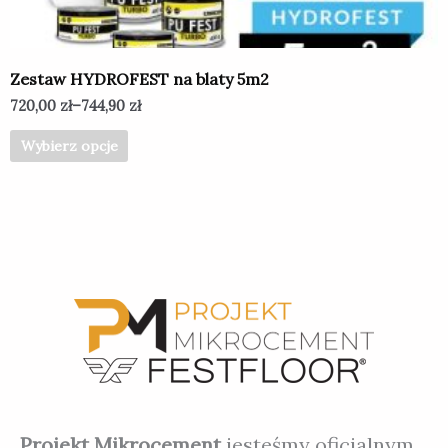
na
stronie
produktu
Zestaw HYDROFEST na blaty 5m2
720,00
zł
–
744,90
zł
Wybierz opcje
Projekt Mikrocement
jesteśmy oficjalnym