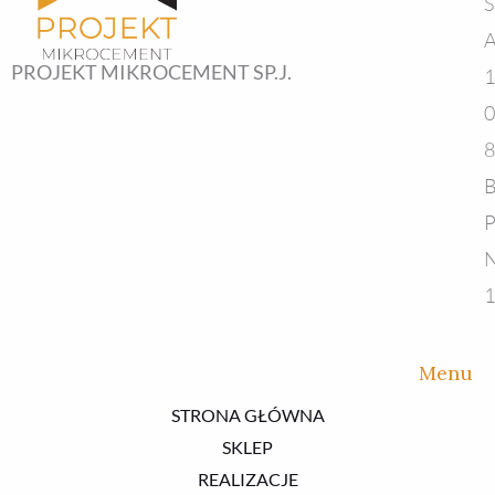
Ś
A
PROJEKT MIKROCEMENT SP.J.
1
0
8
B
P
N
1
Menu
STRONA GŁÓWNA
SKLEP
REALIZACJE