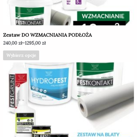
wybrać
na
stronie
produktu
Zestaw DO WZMACNIANIA PODŁOŻA
240,00
zł
–
1295,00
zł
Wybierz opcje
Ten
produkt
ma
wiele
wariantów.
Opcje
można
wybrać