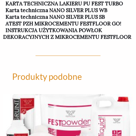
KARTA TECHNICZNA LAKIERU PU FEST TURBO
Karta techniczna NANO SILVER PLUS WB
Karta techniczna NANO SILVER PLUS SB
ATEST PZH MIKROCEMENTU FESTFLOOR GO!
INSTRUKCJA UŻYTKOWANIA POWŁOK
DEKORACYJNYCH Z MIKROCEMENTU FESTFLOOR
Produkty podobne
Ten
produkt
ma
wiele
wariantów.