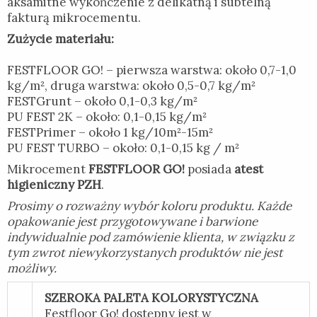
aksamitne wykończenie z delikatną i subtelną
fakturą mikrocementu.
Zużycie materiału:
FESTFLOOR GO! – pierwsza warstwa: około 0,7-1,0
kg/m², druga warstwa: około 0,5-0,7 kg/m²
FESTGrunt – około 0,1-0,3 kg/m²
PU FEST 2K – około: 0,1-0,15 kg/m²
FESTPrimer – około 1 kg/10m²-15m²
PU FEST TURBO – około: 0,1-0,15 kg / m²
Mikrocement
FESTFLOOR GO!
posiada
atest
higieniczny PZH
.
Prosimy o rozważny wybór koloru produktu. Każde
opakowanie jest przygotowywane i barwione
indywidualnie pod zamówienie klienta, w związku z
tym zwrot niewykorzystanych produktów nie jest
możliwy.
SZEROKA PALETA KOLORYSTYCZNA
Festfloor Go! dostępny jest w