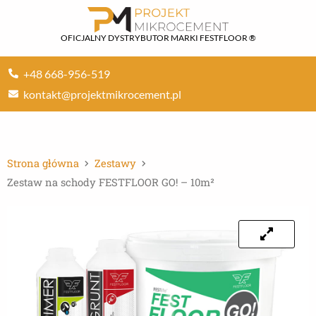
Przejdź
do
OFICJALNY DYSTRYBUTOR MARKI FESTFLOOR ®
treści
+48 668-956-519
kontakt@projektmikrocement.pl
Strona główna
Zestawy
Zestaw na schody FESTFLOOR GO! – 10m²